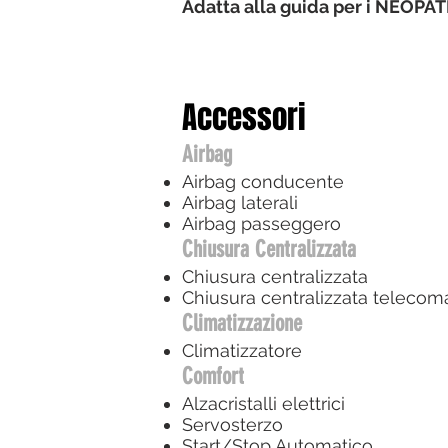
Adatta alla guida per i NEOPA
Accessori
Airbag
Airbag conducente
Airbag laterali
Airbag passeggero
Chiusura Centralizzata
Chiusura centralizzata
Chiusura centralizzata teleco
Climatizzazione
Climatizzatore
Comfort
Alzacristalli elettrici
Servosterzo
Start/Stop Automatico