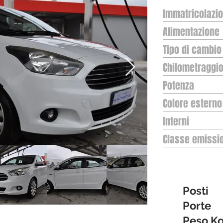
Immatricolazi
Alimentazione
Tipo di cambio
Chilometraggi
Potenza
Colore esterno
Interni
Classe emissi
Posti
Porte
Peso K