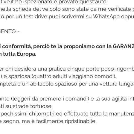
ive.it ho ispezionato e provato quest'auto.
 nella scheda del veicolo sono state da me verificat
e o per un test drive puoi scrivermi su WhatsApp oppu
MENTO -
 di conformità, perciò te la proponiamo con la GARA
 tutta Europa.
per chi desidera una pratica cinque porte poco ingomb
à) e spaziosa (quattro adulti viaggiano comodi).
ompleta e un abitacolo spazioso per una vettura lung
ante (leggeri da premere i comandi) e la sua agilità i
i su strade tortuose.
ochissimi chilometri ed effettuato tutta la manutenz
 segno, ma è facilmente ripristinabile.