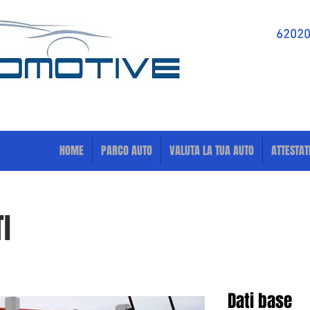
62020 
HOME
PARCO AUTO
VALUTA LA TUA AUTO
ATTESTAT
I
Dati base