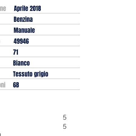
one
Aprile 2018
Benzina
Manuale
o
49946
71
Bianco
Tessuto grigio
oni
6B
5
5
g