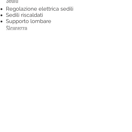
Sedili
Regolazione elettrica sedili
Sedili riscaldati
Supporto lombare
Sicurezza
ABS
Controllo automatico trazione
ESP
Immobilizzatore elettronico
Isofix
Sistema di controllo pressione
pneumatici
GuidaAssistita
Assistente abbaglianti
Blind spot monitor
Controllo elettronico della corsia
Frenata d'emergenza assistita
Hill Holder
Limitatore di velocità
Sistema di avviso di distanza